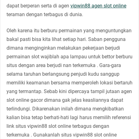
dapat berperan serta di agen
vipwin88 agen slot online
teraman dengan terbagus di dunia.
Oleh karena itu berburu permainan yang menguntungkan
bakal pasti bisa kita lihat setiap hari. Saban pengguna
dimana menginginkan melakukan pekerjaan berjudi
permainan slot wajiblah apa lampau untuk bettor berburu
situs dengan area berjudi nan terkemuka . Gara-gara
selama taruhan berlangsung penjudi kudu sanggup
memiliki keamanan bersama memperoleh lokasi bertaruh
yang termantap. Sebab kini dipercaya tampil jutaan agen
slot online gacor dimana gak jelas keasliannya dapat
terlindungi. Dikarenakan inilah dimana mengkibatkan
kalian bisa tetap berhati-hati lagi harus memilih referensi
link situs vipwin88 slot online terbagus dengan
terkemuka . Gunakanlah situs vipwin88 slot online