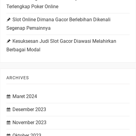
i
Terlengkap Poker Online
p
Slot Online Dimana Gacor Berlebihan Dikenali
Segenap Pemainnya
o
Kesuksesan Judi Slot Gacor Diawasi Melahirkan
s
Berbagai Modal
ARCHIVES
Maret 2024
Desember 2023
November 2023
Oktober 2023