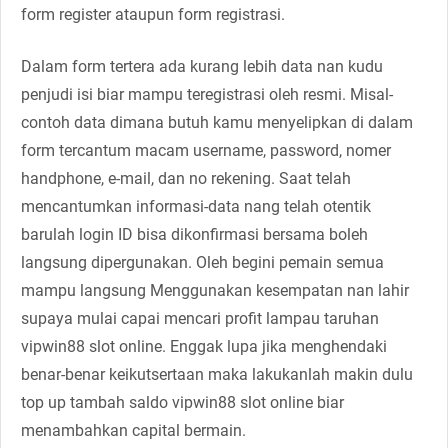
form register ataupun form registrasi.
Dalam form tertera ada kurang lebih data nan kudu
penjudi isi biar mampu teregistrasi oleh resmi. Misal-
contoh data dimana butuh kamu menyelipkan di dalam
form tercantum macam username, password, nomer
handphone, e-mail, dan no rekening. Saat telah
mencantumkan informasi-data nang telah otentik
barulah login ID bisa dikonfirmasi bersama boleh
langsung dipergunakan. Oleh begini pemain semua
mampu langsung Menggunakan kesempatan nan lahir
supaya mulai capai mencari profit lampau taruhan
vipwin88 slot online. Enggak lupa jika menghendaki
benar-benar keikutsertaan maka lakukanlah makin dulu
top up tambah saldo vipwin88 slot online biar
menambahkan capital bermain.