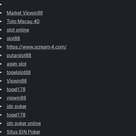
Market Vipwin88
Toto Macau 4D
slot online
slot88
https://www.scream-4.com/
putarslot88
agen slot
togelslot88
Vipwin88
togel178
vipwin88
idn poker
togel178
idn poker online
Situs IDN Poker